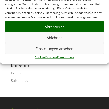
Christbäume von Weggler´s
zuzugreifen. Wenn du diesen Technologien zustimmst, können wir Daten
Dez. 9, 2023
|
Saisonales
wie das Surfverhalten oder eindeutige IDs auf dieser Website
verarbeiten. Wenn du deine Zustimmung nicht erteilst oder zurückziehst,
können bestimmte Merkmale und Funktionen beeinträchtigt werden.
Jetzt aber los …. Bei uns gibt es eine tolle Auswahl an
Christbäumen ….Ab 19,99 Euro...
Akzeptieren
Ablehnen
Aktuelle Beiträge
Brautsträuße
Dezember 14, 2023
Einstellungen ansehen
Christbäume von Weggler´s
Dezember 9, 2023
Cookie-Richtlinie
Datenschutz
Kategorie
Events
Saisonales