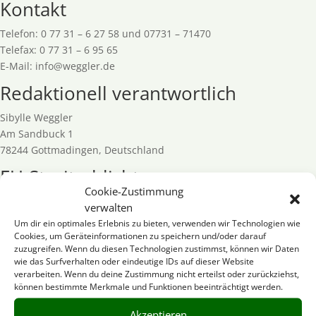
Kontakt
Telefon: 0 77 31 – 6 27 58 und 07731 – 71470
Telefax: 0 77 31 – 6 95 65
E-Mail: info@weggler.de
Redaktionell verantwortlich
Sibylle Weggler
Am Sandbuck 1
78244 Gottmadingen, Deutschland
EU-Streitschlichtung
Cookie-Zustimmung
Die Europäische Kommission stellt eine Plattform zur Online-
verwalten
Streitbeilegung (OS) bereit:
https://ec.europa.eu/consumers/odr/
.
Um dir ein optimales Erlebnis zu bieten, verwenden wir Technologien wie
Unsere E-Mail-Adresse finden Sie oben im Impressum.
Cookies, um Geräteinformationen zu speichern und/oder darauf
zuzugreifen. Wenn du diesen Technologien zustimmst, können wir Daten
Verbraucher­streit­
wie das Surfverhalten oder eindeutige IDs auf dieser Website
beilegung/Universal­schlichtungs­
verarbeiten. Wenn du deine Zustimmung nicht erteilst oder zurückziehst,
können bestimmte Merkmale und Funktionen beeinträchtigt werden.
stelle
Akzeptieren